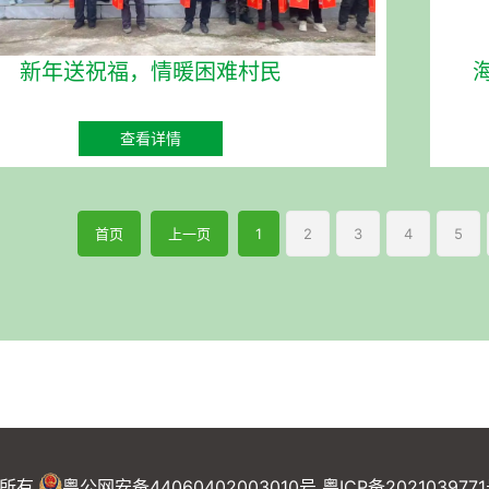
新年送祝福，情暖困难村民
查看详情
首页
上一页
1
2
3
4
5
所有
粤公网安备44060402003010号
粤ICP备202103977