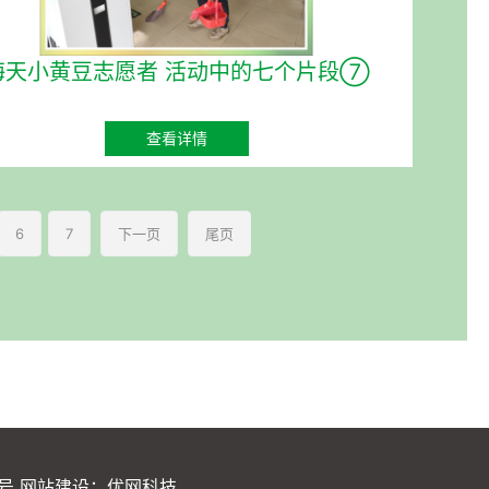
海天小黄豆志愿者 活动中的七个片段⑦
查看详情
6
7
下一页
尾页
1号
网站建设：
优网科技