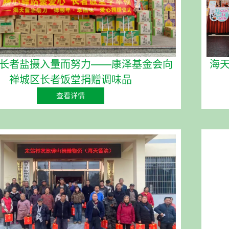
长者盐摄入量而努力——康泽基金会向
海天
禅城区长者饭堂捐赠调味品
查看详情