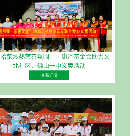
人拾柴炒热慈善氛围——康泽基金会助力文
北社区、佛山一中义卖活动
查看详情