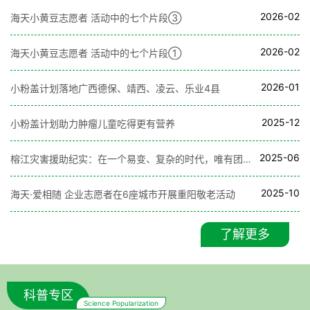
2026-02
海天小黄豆志愿者 活动中的七个片段③
2026-02
海天小黄豆志愿者 活动中的七个片段①
2026-01
小粉盖计划落地广西德保、靖西、凌云、乐业4县
2025-12
小粉盖计划助力肿瘤儿童吃得更有营养
2025-06
榕江灾害援助纪实：在一个易变、复杂的时代，唯有团结互助才能帮我们抵御风雨
2025-10
海天·爱相随 企业志愿者在6座城市开展重阳敬老活动
了解更多
科普专区
Science Popularization