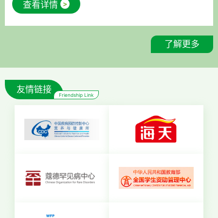
查看详情
>
前，他鼓励大家（政府、企业、公益组织）联合起
来，创建一个不再需要问“为什么儿童会死亡”的世
界。 他的发言非常清晰、精炼地说明了为什么我
了解更多
们需要食物强化，以及如何推动食物强化。
友情链接
Friendship Link